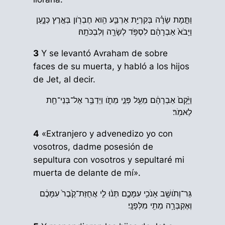
וַתָּ֣מָת שָׂרָ֗ה בְּקִרְיַ֥ת אַרְבַּ֛ע הִ֥וא חֶבְרֹ֖ון בְּאֶ֣רֶץ כְּנָ֑עַן
וַיָּבֹא֙ אַבְרָהָ֔ם לִסְפֹּ֥ד לְשָׂרָ֖ה וְלִבְכֹּתָֽהּ׃
3
Y se levantó Avraham de sobre
faces de su muerta, y habló a los hijos
de Jet, al decir.
וַיָּ֙קָם֙ אַבְרָהָ֔ם מֵעַ֖ל פְּנֵ֣י מֵתֹ֑ו וַיְדַבֵּ֥ר אֶל־בְּנֵי־חֵ֖ת
לֵאמֹֽר׃
4
«Extranjero y advenedizo yo con
vosotros, dadme posesión de
sepultura con vosotros y sepultaré mi
muerta de delante de mí».
גֵּר־וְתֹושָׁ֥ב אָנֹכִ֖י עִמָּכֶ֑ם תְּנ֨וּ לִ֤י אֲחֻזַּת־קֶ֙בֶר֙ עִמָּכֶ֔ם
וְאֶקְבְּרָ֥ה מֵתִ֖י מִלְּפָנָֽי׃