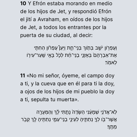
10
Y Efrón estaba morando en medio
de los hijos de Jet, y respondió Efrón
el jití a Avraham, en oídos de los hijos
de Jet, a todos los entrantes por la
puerta de su ciudad, al decir:
וְעֶפְרֹ֥ון יֹשֵׁ֖ב בְּתֹ֣וךְ בְּנֵי־חֵ֑ת וַיַּעַן֩ עֶפְרֹ֨ון הַחִתִּ֤י
אֶת־אַבְרָהָם֙ בְּאָזְנֵ֣י בְנֵי־חֵ֔ת לְכֹ֛ל בָּאֵ֥י שַֽׁעַר־עִירֹ֖ו
לֵאמֹֽר׃
11
«No mi señor, óyeme, el campo doy
a ti, y la cueva que en él para ti la doy,
a ojos de los hijos de mi pueblo la doy
a ti, sepulta tu muerta».
לֹֽא־אֲדֹנִ֣י שְׁמָעֵ֔נִי הַשָּׂדֶה֙ נָתַ֣תִּי לָ֔ךְ וְהַמְּעָרָ֥ה
אֲשֶׁר־בֹּ֖ו לְךָ֣ נְתַתִּ֑יהָ לְעֵינֵ֧י בְנֵי־עַמִּ֛י נְתַתִּ֥יהָ לָּ֖ךְ קְבֹ֥ר
מֵתֶֽךָ׃