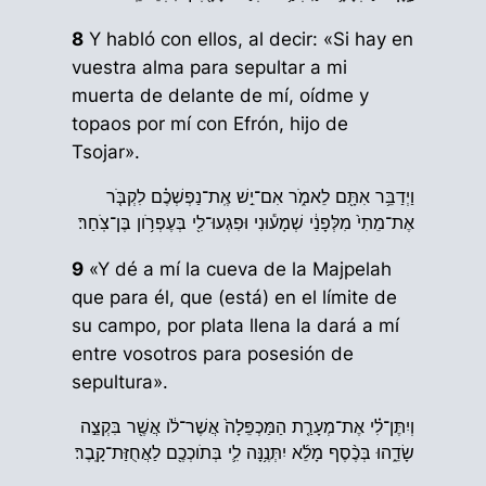
8
Y habló con ellos, al decir: «Si hay en
vuestra alma para sepultar a mi
muerta de delante de mí, oídme y
topaos por mí con Efrón, hijo de
Tsojar».
וַיְדַבֵּ֥ר אִתָּ֖ם לֵאמֹ֑ר אִם־יֵ֣שׁ אֶֽת־נַפְשְׁכֶ֗ם לִקְבֹּ֤ר
אֶת־מֵתִי֙ מִלְּפָנַ֔י שְׁמָע֕וּנִי וּפִגְעוּ־לִ֖י בְּעֶפְרֹ֥ון בֶּן־צֹֽחַר׃
9
«Y dé a mí la cueva de la Majpelah
que para él, que (está) en el límite de
su campo, por plata llena la dará a mí
entre vosotros para posesión de
sepultura».
וְיִתֶּן־לִ֗י אֶת־מְעָרַ֤ת הַמַּכְפֵּלָה֙ אֲשֶׁר־לֹ֔ו אֲשֶׁ֖ר בִּקְצֵ֣ה
שָׂדֵ֑הוּ בְּכֶ֨סֶף מָלֵ֜א יִתְּנֶ֥נָּה לִ֛י בְּתֹוכְכֶ֖ם לַאֲחֻזַּת־קָֽבֶר׃