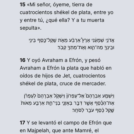
15
«Mi señor, óyeme, tierra de
cuatrocientos shékel de plata, entre yo
y entre tú, ¿qué ella? Y a tu muerta
sepulta».
אֲדֹנִ֣י שְׁמָעֵ֔נִי אֶרֶץ֩ אַרְבַּ֨ע מֵאֹ֧ת שֶֽׁקֶל־כֶּ֛סֶף בֵּינִ֥י
וּבֵֽינְךָ֖ מַה־הִ֑וא וְאֶת־מֵתְךָ֖ קְבֹֽר׃
16
Y oyó Avraham a Efrón, y pesó
Avraham a Efrón la plata que habló en
oídos de hijos de Jet, cuatrocientos
shékel de plata, cruce de mercader.
וַיִּשְׁמַ֣ע אַבְרָהָם֮ אֶל־עֶפְרֹון֒ וַיִּשְׁקֹ֤ל אַבְרָהָם֙ לְעֶפְרֹ֔ן
אֶת־הַכֶּ֕סֶף אֲשֶׁ֥ר דִּבֶּ֖ר בְּאָזְנֵ֣י בְנֵי־חֵ֑ת אַרְבַּ֤ע מֵאֹות֙
שֶׁ֣קֶל כֶּ֔סֶף עֹבֵ֖ר לַסֹּחֵֽר׃
17
Y se levantó el campo de Efrón que
en Majpelah, que ante Mamré, el