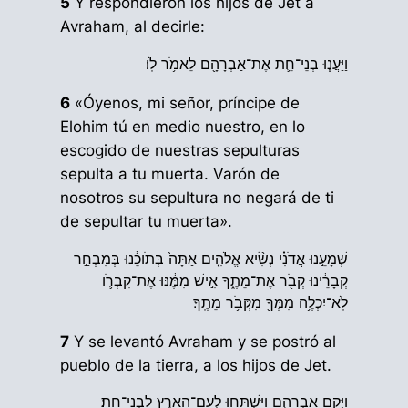
5
Y respondieron los hijos de Jet a
Avraham, al decirle:
וַיַּעֲנ֧וּ בְנֵי־חֵ֛ת אֶת־אַבְרָהָ֖ם לֵאמֹ֥ר לֹֽו׃
6
«Óyenos, mi señor, príncipe de
Elohim tú en medio nuestro, en lo
escogido de nuestras sepulturas
sepulta a tu muerta. Varón de
nosotros su sepultura no negará de ti
de sepultar tu muerta».
שְׁמָעֵ֣נוּ אֲדֹנִ֗י נְשִׂ֨יא אֱלֹהִ֤ים אַתָּה֙ בְּתֹוכֵ֔נוּ בְּמִבְחַ֣ר
קְבָרֵ֔ינוּ קְבֹ֖ר אֶת־מֵתֶ֑ךָ אִ֣ישׁ מִמֶּ֔נּוּ אֶת־קִבְרֹ֛ו
לֹֽא־יִכְלֶ֥ה מִמְּךָ֖ מִקְּבֹ֥ר מֵתֶֽךָ׃
7
Y se levantó Avraham y se postró al
pueblo de la tierra, a los hijos de Jet.
וַיָּ֧קָם אַבְרָהָ֛ם וַיִּשְׁתַּ֥חוּ לְעַם־הָאָ֖רֶץ לִבְנֵי־חֵֽת׃