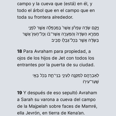
campo y la cueva que (está) en él, y
todo el árbol que en el campo que en
toda su frontera alrededor.
וַיָּ֣קָם שְׂדֵ֣ה עֶפְרֹ֗ון אֲשֶׁר֙ בַּמַּכְפֵּלָ֔ה אֲשֶׁ֖ר לִפְנֵ֣י
מַמְרֵ֑א הַשָּׂדֶה֙ וְהַמְּעָרָ֣ה אֲשֶׁר־בֹּ֔ו וְכָל־הָעֵץ֙ אֲשֶׁ֣ר
בַּשָּׂדֶ֔ה אֲשֶׁ֥ר בְּכָל־גְּבֻלֹ֖ו סָבִֽיב׃
18
Para Avraham para propiedad, a
ojos de los hijos de Jet con todos los
entrantes por la puerta de su ciudad.
לְאַבְרָהָ֥ם לְמִקְנָ֖ה לְעֵינֵ֣י בְנֵי־חֵ֑ת בְּכֹ֖ל בָּאֵ֥י
שַֽׁעַר־עִירֹֽו׃
19
Y después de eso sepultó Avraham
a Sarah su varona a cueva del campo
de la Majpelah sobre faces de Mamré,
ella Jevrón, en tierra de Kena’an.