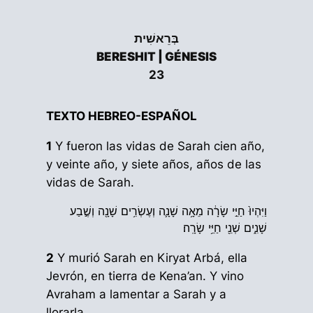
בְּרֵאשִׁית
BERESHIT | GÉNESIS
23
TEXTO HEBREO-ESPAÑOL
1
Y fueron las vidas de Sarah cien año,
y veinte año, y siete años, años de las
vidas de Sarah.
וַיִּהְיוּ֙ חַיֵּ֣י שָׂרָ֔ה מֵאָ֥ה שָׁנָ֛ה וְעֶשְׂרִ֥ים שָׁנָ֖ה וְשֶׁ֣בַע
שָׁנִ֑ים שְׁנֵ֖י חַיֵּ֥י שָׂרָֽה׃
2
Y murió Sarah en Kiryat Arbá, ella
Jevrón, en tierra de Kena’an. Y vino
Avraham a lamentar a Sarah y a
llorarla.