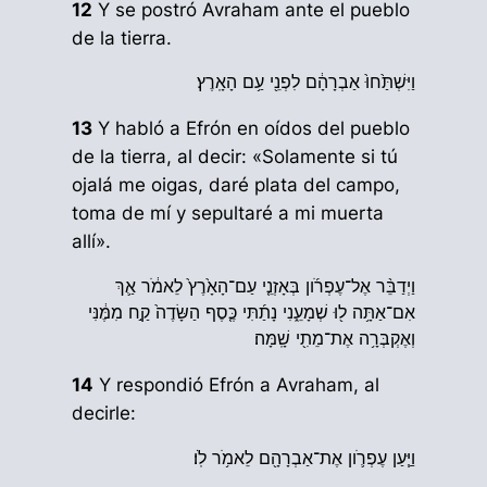
12
Y se postró Avraham ante el pueblo
de la tierra.
וַיִּשְׁתַּ֙חוּ֙ אַבְרָהָ֔ם לִפְנֵ֖י עַ֥ם הָאָֽרֶץ׃
13
Y habló a Efrón en oídos del pueblo
de la tierra, al decir: «Solamente si tú
ojalá me oigas, daré plata del campo,
toma de mí y sepultaré a mi muerta
allí».
וַיְדַבֵּ֨ר אֶל־עֶפְרֹ֜ון בְּאָזְנֵ֤י עַם־הָאָ֙רֶץ֙ לֵאמֹ֔ר אַ֛ךְ
אִם־אַתָּ֥ה ל֖וּ שְׁמָעֵ֑נִי נָתַ֜תִּי כֶּ֤סֶף הַשָּׂדֶה֙ קַ֣ח מִמֶּ֔נִּי
וְאֶקְבְּרָ֥ה אֶת־מֵתִ֖י שָֽׁמָּה׃
14
Y respondió Efrón a Avraham, al
decirle:
וַיַּ֧עַן עֶפְרֹ֛ון אֶת־אַבְרָהָ֖ם לֵאמֹ֥ר לֹֽו׃