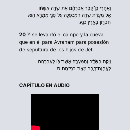
וְאַחֲרֵי־כֵן֩ קָבַ֨ר אַבְרָהָ֜ם אֶת־שָׂרָ֣ה אִשְׁתֹּ֗ו
אֶל־מְעָרַ֞ת שְׂדֵ֧ה הַמַּכְפֵּלָ֛ה עַל־פְּנֵ֥י מַמְרֵ֖א הִ֣וא
חֶבְרֹ֑ון בְּאֶ֖רֶץ כְּנָֽעַן׃
20
Y se levantó el campo y la cueva
que en él para Avraham para posesión
de sepultura de los hijos de Jet.
וַיָּ֨קָם הַשָּׂדֶ֜ה וְהַמְּעָרָ֧ה אֲשֶׁר־בֹּ֛ו לְאַבְרָהָ֖ם
לַאֲחֻזַּת־קָ֑בֶר מֵאֵ֖ת בְּנֵי־חֵֽת׃ ס
CAPÍTULO EN AUDIO