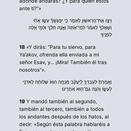
adónde andarás? ¿Y para quién estos
ante ti?”»
וַיְצַ֥ו אֶת־הָרִאשֹׁ֖ון לֵאמֹ֑ר כִּ֣י יִֽפְגָּשְׁךָ֞ עֵשָׂ֣ו אָחִ֗י
וִשְׁאֵֽלְךָ֙ לֵאמֹ֔ר לְמִי־אַ֙תָּה֙ וְאָ֣נָה תֵלֵ֔ךְ וּלְמִ֖י אֵ֥לֶּה
לְפָנֶֽיךָ׃
18
«Y dirás: “Para tu siervo, para
Ya’akov, ofrenda ella enviada a mi
señor Esav, y… ¡Mira! También él tras
nosotros”».
וְאָֽמַרְתָּ֙ לְעַבְדְּךָ֣ לְיַעֲקֹ֔ב מִנְחָ֥ה הִוא֙ שְׁלוּחָ֔ה לַֽאדֹנִ֖י
לְעֵשָׂ֑ו וְהִנֵּ֥ה גַם־ה֖וּא אַחֲרֵֽינוּ׃
19
Y mandó también al segundo,
también al tercero, también a todos
los andantes después de los hatos, al
decir: «Según ésta palabra hablaréis a