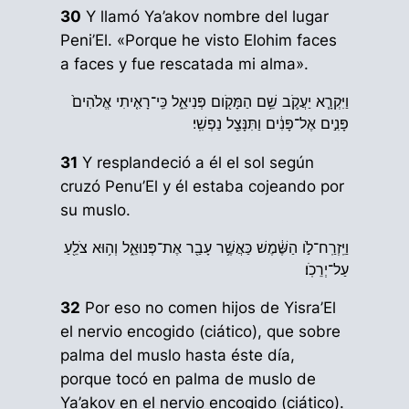
30
Y llamó Ya’akov nombre del lugar
Peni’El. «Porque he visto Elohim faces
a faces y fue rescatada mi alma».
וַיִּקְרָ֧א יַעֲקֹ֛ב שֵׁ֥ם הַמָּקֹ֖ום פְּנִיאֵ֑ל כִּֽי־רָאִ֤יתִי אֱלֹהִים֙
פָּנִ֣ים אֶל־פָּנִ֔ים וַתִּנָּצֵ֖ל נַפְשִֽׁי׃
31
Y resplandeció a él el sol según
cruzó Penu’El y él estaba cojeando por
su muslo.
וַיִּֽזְרַֽח־לֹ֣ו הַשֶּׁ֔מֶשׁ כַּאֲשֶׁ֥ר עָבַ֖ר אֶת־פְּנוּאֵ֑ל וְה֥וּא צֹלֵ֖עַ
עַל־יְרֵכֹֽו׃
32
Por eso no comen hijos de Yisra’El
el nervio encogido (ciático), que sobre
palma del muslo hasta éste día,
porque tocó en palma de muslo de
Ya’akov en el nervio encogido (ciático).