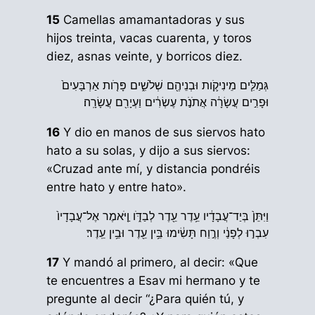
15
Camellas amamantadoras y sus
hijos treinta, vacas cuarenta, y toros
diez, asnas veinte, y borricos diez.
גְּמַלִּ֧ים מֵינִיקֹ֛ות וּבְנֵיהֶ֖ם שְׁלֹשִׁ֑ים פָּרֹ֤ות אַרְבָּעִים֙
וּפָרִ֣ים עֲשָׂרָ֔ה אֲתֹנֹ֣ת עֶשְׂרִ֔ים וַעְיָרִ֖ם עֲשָׂרָֽה׃
16
Y dio en manos de sus siervos hato
hato a su solas, y dijo a sus siervos:
«Cruzad ante mí, y distancia pondréis
entre hato y entre hato».
וַיִּתֵּן֙ בְּיַד־עֲבָדָ֔יו עֵ֥דֶר עֵ֖דֶר לְבַדֹּ֑ו וַ֤יֹּאמֶר אֶל־עֲבָדָיו֙
עִבְר֣וּ לְפָנַ֔י וְרֶ֣וַח תָּשִׂ֔ימוּ בֵּ֥ין עֵ֖דֶר וּבֵ֥ין עֵֽדֶר׃
17
Y mandó al primero, al decir: «Que
te encuentres a Esav mi hermano y te
pregunte al decir “¿Para quién tú, y