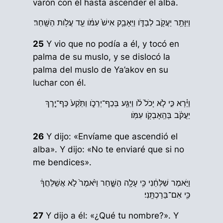
varón con él hasta ascender el alba.
וַיִּוָּתֵ֥ר יַעֲקֹ֖ב לְבַדֹּ֑ו וַיֵּאָבֵ֥ק אִישׁ֙ עִמֹּ֔ו עַ֖ד עֲלֹ֥ות הַשָּֽׁחַר׃
25
Y vio que no podía a él, y tocó en
palma de su muslo, y se dislocó la
palma del muslo de Ya’akov en su
luchar con él.
וַיַּ֗רְא כִּ֣י לֹ֤א יָכֹל֙ לֹ֔ו וַיִּגַּ֖ע בְּכַף־יְרֵכֹ֑ו וַתֵּ֙קַע֙ כַּף־יֶ֣רֶךְ
יַעֲקֹ֔ב בְּהֵֽאָבְקֹ֖ו עִמֹּֽו׃
26
Y dijo: «Envíame que ascendió el
alba». Y dijo: «No te enviaré que si no
me bendices».
וַיֹּ֣אמֶר שַׁלְּחֵ֔נִי כִּ֥י עָלָ֖ה הַשָּׁ֑חַר וַיֹּ֙אמֶר֙ לֹ֣א אֲשַֽׁלֵּחֲךָ֔
כִּ֖י אִם־בֵּרַכְתָּֽנִי׃
27
Y dijo a él: «¿Qué tu nombre?». Y