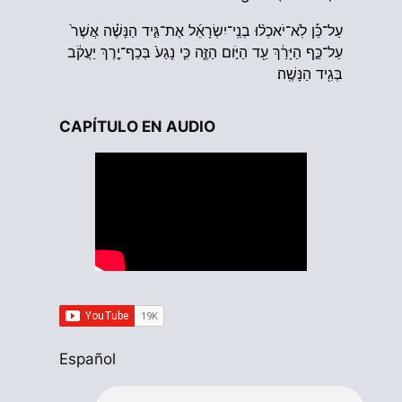
עַל־כֵּ֡ן לֹֽא־יֹאכְל֨וּ בְנֵֽי־יִשְׂרָאֵ֜ל אֶת־גִּ֣יד הַנָּשֶׁ֗ה אֲשֶׁר֙
עַל־כַּ֣ף הַיָּרֵ֔ךְ עַ֖ד הַיֹּ֣ום הַזֶּ֑ה כִּ֤י נָגַע֙ בְּכַף־יֶ֣רֶךְ יַעֲקֹ֔ב
בְּגִ֖יד הַנָּשֶֽׁה׃
CAPÍTULO EN AUDIO
Español