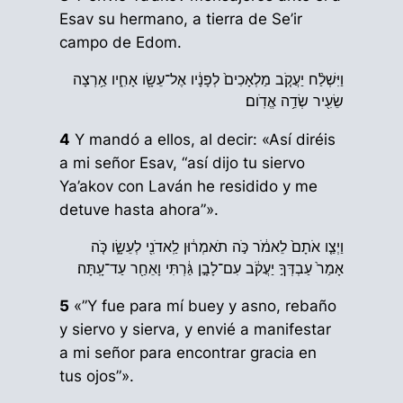
Esav su hermano, a tierra de Se’ir
campo de Edom.
וַיִּשְׁלַ֨ח יַעֲקֹ֤ב מַלְאָכִים֙ לְפָנָ֔יו אֶל־עֵשָׂ֖ו אָחִ֑יו אַ֥רְצָה
שֵׂעִ֖יר שְׂדֵ֥ה אֱדֹֽום׃
4
Y mandó a ellos, al decir: «Así diréis
a mi señor Esav, “así dijo tu siervo
Ya’akov con Laván he residido y me
detuve hasta ahora”».
וַיְצַ֤ו אֹתָם֙ לֵאמֹ֔ר כֹּ֣ה תֹאמְר֔וּן לַֽאדֹנִ֖י לְעֵשָׂ֑ו כֹּ֤ה
אָמַר֙ עַבְדְּךָ֣ יַעֲקֹ֔ב עִם־לָבָ֣ן גַּ֔רְתִּי וָאֵחַ֖ר עַד־עָֽתָּה׃
5
«”Y fue para mí buey y asno, rebaño
y siervo y sierva, y envié a manifestar
a mi señor para encontrar gracia en
tus ojos”».