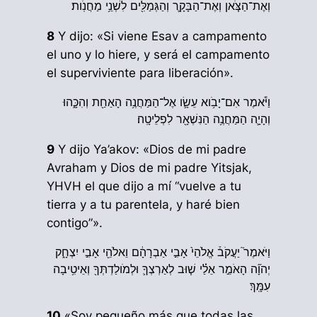
וְאֶת־הַצֹּ֧אן וְאֶת־הַבָּקָ֛ר וְהַגְּמַלִּ֖ים לִשְׁנֵ֥י מַחֲנֹֽות׃
8
Y dijo: «Si viene Esav a campamento
el uno y lo hiere, y será el campamento
el superviviente para liberación».
וַיֹּ֕אמֶר אִם־יָבֹ֥וא עֵשָׂ֛ו אֶל־הַמַּחֲנֶ֥ה הָאַחַ֖ת וְהִכָּ֑הוּ
וְהָיָ֛ה הַמַּחֲנֶ֥ה הַנִּשְׁאָ֖ר לִפְלֵיטָֽה׃
9
Y dijo Ya’akov: «Dios de mi padre
Avraham y Dios de mi padre Yitsjak,
YHVH el que dijo a mí “vuelve a tu
tierra y a tu parentela, y haré bien
contigo”».
וַיֹּאמֶר֮ יַעֲקֹב֒ אֱלֹהֵי֙ אָבִ֣י אַבְרָהָ֔ם וֵאלֹהֵ֖י אָבִ֣י יִצְחָ֑ק
יְהוָ֞ה הָאֹמֵ֣ר אֵלַ֗י שׁ֧וּב לְאַרְצְךָ֛ וּלְמֹולַדְתְּךָ֖ וְאֵיטִ֥יבָה
עִמָּֽךְ׃
10
«Soy pequeño más que todas las