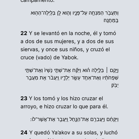
וַתַּעֲבֹ֥ר הַמִּנְחָ֖ה עַל־פָּנָ֑יו וְה֛וּא לָ֥ן בַּלַּֽיְלָה־הַה֖וּא
בַּֽמַּחֲנֶֽה׃
22
Y se levantó en la noche, él y tomó
a dos de sus mujeres, y a dos de sus
siervas, y once sus niños, y cruzó el
cruce (vado) de Yabok.
וַיָּ֣קָם ׀ בַּלַּ֣יְלָה ה֗וּא וַיִּקַּ֞ח אֶת־שְׁתֵּ֤י נָשָׁיו֙ וְאֶת־שְׁתֵּ֣י
שִׁפְחֹתָ֔יו וְאֶת־אַחַ֥ד עָשָׂ֖ר יְלָדָ֑יו וַֽיַּעֲבֹ֔ר אֵ֖ת מַעֲבַ֥ר
יַבֹּֽק׃
23
Y los tomó y los hizo cruzar el
arroyo, e hizo cruzar lo que para él.
וַיִּקָּחֵ֔ם וַיַּֽעֲבִרֵ֖ם אֶת־הַנָּ֑חַל וַֽיַּעֲבֵ֖ר אֶת־אֲשֶׁר־לֹו ׃
24
Y quedó Ya’akov a su solas, y luchó