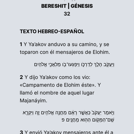
BERESHIT | GÉNESIS
32
TEXTO HEBREO-ESPAÑOL
1
Y Ya’akov anduvo a su camino, y se
toparon con él mensajeros de Elohim.
וְיַעֲקֹ֖ב הָלַ֣ךְ לְדַרְכֹּ֑ו וַיִּפְגְּעוּ־בֹ֖ו מַלְאֲכֵ֥י אֱלֹהִֽים׃
2
Y dijo Ya’akov como los vio:
«Campamento de Elohim éste». Y
llamó el nombre de aquel lugar
Majanáyim.
וַיֹּ֤אמֶר יַעֲקֹב֙ כַּאֲשֶׁ֣ר רָאָ֔ם מַחֲנֵ֥ה אֱלֹהִ֖ים זֶ֑ה וַיִּקְרָ֛א
שֵֽׁם־הַמָּקֹ֥ום הַה֖וּא מַֽחֲנָֽיִם׃ פ
3
Y envió Ya’akov mensajeros ante él a