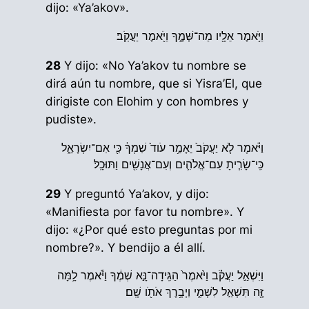
dijo: «Ya’akov».
וַיֹּ֥אמֶר אֵלָ֖יו מַה־שְּׁמֶ֑ךָ וַיֹּ֖אמֶר יַעֲקֹֽב׃
28
Y dijo: «No Ya’akov tu nombre se
dirá aún tu nombre, que si Yisra’El, que
dirigiste con Elohim y con hombres y
pudiste».
וַיֹּ֗אמֶר לֹ֤א יַעֲקֹב֙ יֵאָמֵ֥ר עֹוד֙ שִׁמְךָ֔ כִּ֖י אִם־יִשְׂרָאֵ֑ל
כִּֽי־שָׂרִ֧יתָ עִם־אֱלֹהִ֛ים וְעִם־אֲנָשִׁ֖ים וַתּוּכָֽל׃
29
Y preguntó Ya’akov, y dijo:
«Manifiesta por favor tu nombre». Y
dijo: «¿Por qué esto preguntas por mi
nombre?». Y bendijo a él allí.
וַיִּשְׁאַ֣ל יַעֲקֹ֗ב וַיֹּ֙אמֶר֙ הַגִּֽידָה־נָּ֣א שְׁמֶ֔ךָ וַיֹּ֕אמֶר לָ֥מָּה
זֶּ֖ה תִּשְׁאַ֣ל לִשְׁמִ֑י וַיְבָ֥רֶךְ אֹתֹ֖ו שָֽׁם׃