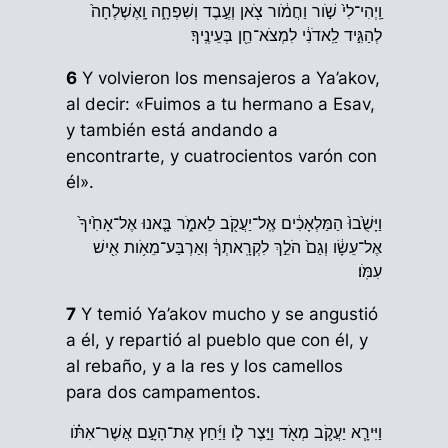
וַֽיְהִי־לִי֙ שֹׁ֣ור וַחֲמֹ֔ור צֹ֖אן וְעֶ֣בֶד וְשִׁפְחָ֑ה וָֽאֶשְׁלְחָה֙
לְהַגִּ֣יד לַֽאדֹנִ֔י לִמְצֹא־חֵ֖ן בְּעֵינֶֽיךָ׃
6
Y volvieron los mensajeros a Ya’akov,
al decir: «Fuimos a tu hermano a Esav,
y también está andando a
encontrarte, y cuatrocientos varón con
él».
וַיָּשֻׁ֙בוּ֙ הַמַּלְאָכִ֔ים אֶֽל־יַעֲקֹ֖ב לֵאמֹ֑ר בָּ֤אנוּ אֶל־אָחִ֙יךָ֙
אֶל־עֵשָׂ֔ו וְגַם֙ הֹלֵ֣ךְ לִקְרָֽאתְךָ֔ וְאַרְבַּע־מֵאֹ֥ות אִ֖ישׁ
עִמֹּֽו׃
7
Y temió Ya’akov mucho y se angustió
a él, y repartió al pueblo que con él, y
al rebaño, y a la res y los camellos
para dos campamentos.
וַיִּירָ֧א יַעֲקֹ֛ב מְאֹ֖ד וַיֵּ֣צֶר לֹ֑ו וַיַּ֜חַץ אֶת־הָעָ֣ם אֲשֶׁר־אִתֹּ֗ו