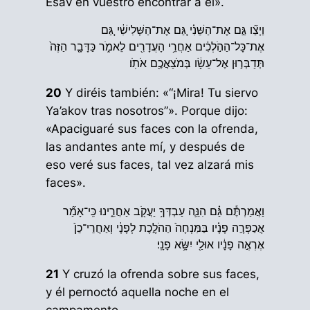
Esav en vuestro encontrar a él».
וַיְצַ֞ו גַּ֣ם אֶת־הַשֵּׁנִ֗י גַּ֚ם אֶת־הַשְּׁלִישִׁ֔י גַּ֚ם
אֶת־כָּל־הַהֹ֣לְכִ֔ים אַחֲרֵ֥י הָעֲדָרִ֖ים לֵאמֹ֑ר כַּדָּבָ֤ר הַזֶּה֙
תְּדַבְּר֣וּן אֶל־עֵשָׂ֔ו בְּמֹצַאֲכֶ֖ם אֹתֹֽו׃
20
Y diréis también: «“¡Mira! Tu siervo
Ya’akov tras nosotros”». Porque dijo:
«Apaciguaré sus faces con la ofrenda,
las andantes ante mí, y después de
eso veré sus faces, tal vez alzará mis
faces».
וַאֲמַרְתֶּ֕ם גַּ֗ם הִנֵּ֛ה עַבְדְּךָ֥ יַעֲקֹ֖ב אַחֲרֵ֑ינוּ כִּֽי־אָמַ֞ר
אֲכַפְּרָ֣ה פָנָ֗יו בַּמִּנְחָה֙ הַהֹלֶ֣כֶת לְפָנָ֔י וְאַחֲרֵי־כֵן֙
אֶרְאֶ֣ה פָנָ֔יו אוּלַ֖י יִשָּׂ֥א פָנָֽי׃
21
Y cruzó la ofrenda sobre sus faces,
y él pernoctó aquella noche en el
campamento.