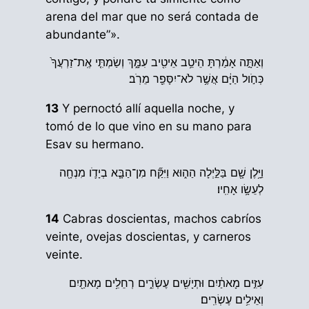
arena del mar que no será contada de
abundante”».
וְאַתָּ֣ה אָמַ֔רְתָּ הֵיטֵ֥ב אֵיטִ֖יב עִמָּ֑ךְ וְשַׂמְתִּ֤י אֶֽת־זַרְעֲךָ֙
כְּחֹ֣ול הַיָּ֔ם אֲשֶׁ֥ר לֹא־יִסָּפֵ֖ר מֵרֹֽב׃
13
Y pernoctó allí aquella noche, y
tomó de lo que vino en su mano para
Esav su hermano.
וַיָּ֥לֶן שָׁ֖ם בַּלַּ֣יְלָה הַה֑וּא וַיִּקַּ֞ח מִן־הַבָּ֧א בְיָדֹ֛ו מִנְחָ֖ה
לְעֵשָׂ֥ו אָחִֽיו׃
14
Cabras doscientas, machos cabríos
veinte, ovejas doscientas, y carneros
veinte.
עִזִּ֣ים מָאתַ֔יִם וּתְיָשִׁ֖ים עֶשְׂרִ֑ים רְחֵלִ֥ים מָאתַ֖יִם
וְאֵילִ֥ים עֶשְׂרִֽים׃