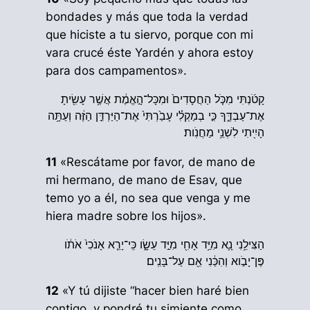
bondades y más que toda la verdad
que hiciste a tu siervo, porque con mi
vara crucé éste Yardén y ahora estoy
para dos campamentos».
קָטֹ֜נְתִּי מִכֹּ֤ל הַחֲסָדִים֙ וּמִכָּל־הָ֣אֱמֶ֔ת אֲשֶׁ֥ר עָשִׂ֖יתָ
אֶת־עַבְדֶּ֑ךָ כִּ֣י בְמַקְלִ֗י עָבַ֙רְתִּי֙ אֶת־הַיַּרְדֵּ֣ן הַזֶּ֔ה וְעַתָּ֥ה
הָיִ֖יתִי לִשְׁנֵ֥י מַחֲנֹֽות׃
11
«Rescátame por favor, de mano de
mi hermano, de mano de Esav, que
temo yo a él, no sea que venga y me
hiera madre sobre los hijos».
הַצִּילֵ֥נִי נָ֛א מִיַּ֥ד אָחִ֖י מִיַּ֣ד עֵשָׂ֑ו כִּֽי־יָרֵ֤א אָנֹכִי֙ אֹתֹ֔ו
פֶּן־יָבֹ֣וא וְהִכַּ֔נִי אֵ֖ם עַל־בָּנִֽים׃
12
«Y tú dijiste “hacer bien haré bien
contigo, y pondré tu simiente como