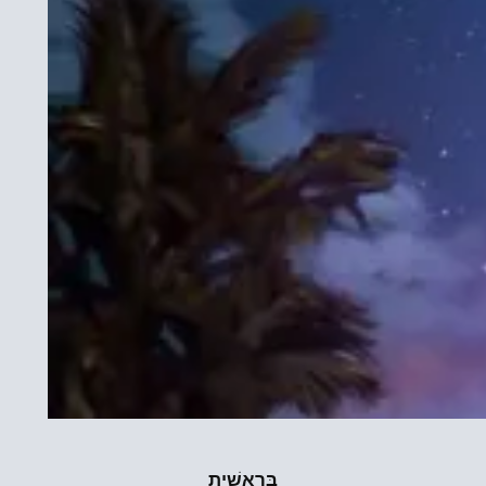
בְּרֵאשִׁית