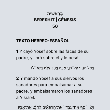
בְּרֵאשִׁית
BERESHIT | GÉNESIS
50
TEXTO HEBREO-ESPAÑOL
1
Y cayó Yosef sobre las faces de su
padre, y lloró sobre él y le besó.
וַיִּפֹּ֥ל יֹוסֵ֖ף עַל־פְּנֵ֣י אָבִ֑יו וַיֵּ֥בְךְּ עָלָ֖יו וַיִּשַּׁק־לֹֽו׃
2
Y mandó Yosef a sus siervos los
sanadores para embalsamar a su
padre, y embalsamaron los sanadores
a Yisra’El.
וַיְצַ֨ו יֹוסֵ֤ף אֶת־עֲבָדָיו֙ אֶת־הָרֹ֣פְאִ֔ים לַחֲנֹ֖ט אֶת־אָבִ֑יו