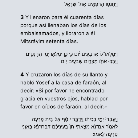
וַיַּחַנְט֥וּ הָרֹפְאִ֖ים אֶת־יִשְׂרָאֵֽל׃
3
Y llenaron para él cuarenta días
porque así llenaban los días de los
embalsamados, y lloraron a él
Mitsráyim setenta días.
וַיִּמְלְאוּ־לֹו֙ אַרְבָּעִ֣ים יֹ֔ום כִּ֛י כֵּ֥ן יִמְלְא֖וּ יְמֵ֣י הַחֲנֻטִ֑ים
וַיִּבְכּ֥וּ אֹתֹ֛ו מִצְרַ֖יִם שִׁבְעִ֥ים יֹֽום׃
4
Y cruzaron los días de su llanto y
habló Yosef a la casa de faraón, al
decir: «Si por favor he encontrado
gracia en vuestros ojos, hablad por
favor en oídos de faraón, al decir:»
וַיַּֽעַבְרוּ֙ יְמֵ֣י בְכִיתֹ֔ו וַיְדַבֵּ֣ר יֹוסֵ֔ף אֶל־בֵּ֥ית פַּרְעֹ֖ה
לֵאמֹ֑ר אִם־נָ֨א מָצָ֤אתִי חֵן֙ בְּעֵ֣ינֵיכֶ֔ם דַּבְּרוּ־נָ֕א בְּאָזְנֵ֥י
פַרְעֹ֖ה לֵאמֹֽר׃