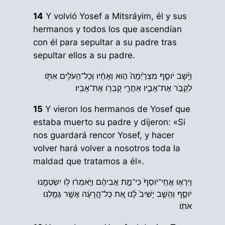
14
Y volvió Yosef a Mitsráyim, él y sus
hermanos y todos los que ascendían
con él para sepultar a su padre tras
sepultar ellos a su padre.
וַיָּ֨שָׁב יֹוסֵ֤ף מִצְרַ֙יְמָה֙ ה֣וּא וְאֶחָ֔יו וְכָל־הָעֹלִ֥ים אִתֹּ֖ו
לִקְבֹּ֣ר אֶת־אָבִ֑יו אַחֲרֵ֖י קָבְרֹ֥ו אֶת־אָבִֽיו׃
15
Y vieron los hermanos de Yosef que
estaba muerto su padre y dijeron: «Si
nos guardará rencor Yosef, y hacer
volver hará volver a nosotros toda la
maldad que tratamos a él».
וַיִּרְא֤וּ אֲחֵֽי־יֹוסֵף֙ כִּי־מֵ֣ת אֲבִיהֶ֔ם וַיֹּ֣אמְר֔וּ ל֥וּ יִשְׂטְמֵ֖נוּ
יֹוסֵ֑ף וְהָשֵׁ֤ב יָשִׁיב֙ לָ֔נוּ אֵ֚ת כָּל־הָ֣רָעָ֔ה אֲשֶׁ֥ר גָּמַ֖לְנוּ
אֹתֹֽו׃