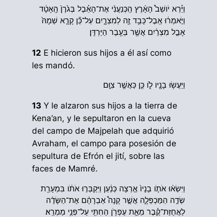
וַיַּ֡רְא יֹושֵׁב֩ הָאָ֨רֶץ הַֽכְּנַעֲנִ֜י אֶת־הָאֵ֗בֶל בְּגֹ֙רֶן֙ הָֽאָטָ֔ד
וַיֹּ֣אמְר֔וּ אֵֽבֶל־כָּבֵ֥ד זֶ֖ה לְמִצְרָ֑יִם עַל־כֵּ֞ן קָרָ֤א שְׁמָהּ֙
אָבֵ֣ל מִצְרַ֔יִם אֲשֶׁ֖ר בְּעֵ֥בֶר הַיַּרְדֵּֽן׃
12
E hicieron sus hijos a él así como
les mandó.
וַיַּעֲשׂ֥וּ בָנָ֖יו לֹ֑ו כֵּ֖ן כַּאֲשֶׁ֥ר צִוָּֽם׃
13
Y le alzaron sus hijos a la tierra de
Kena’an, y le sepultaron en la cueva
del campo de Majpelah que adquirió
Avraham, el campo para posesión de
sepultura de Efrón el jití, sobre las
faces de Mamré.
וַיִּשְׂא֨וּ אֹתֹ֤ו בָנָיו֙ אַ֣רְצָה כְּנַ֔עַן וַיִּקְבְּר֣וּ אֹתֹ֔ו בִּמְעָרַ֖ת
שְׂדֵ֣ה הַמַּכְפֵּלָ֑ה אֲשֶׁ֣ר קָנָה֩ אַבְרָהָ֨ם אֶת־הַשָּׂדֶ֜ה
לַאֲחֻזַּת־קֶ֗בֶר מֵאֵ֛ת עֶפְרֹ֥ן הַחִתִּ֖י עַל־פְּנֵ֥י מַמְרֵֽא׃