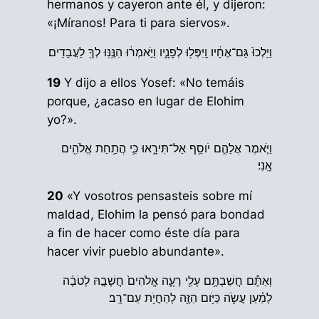
hermanos y cayeron ante él, y dijeron:
«¡Míranos! Para ti para siervos».
וַיֵּלְכוּ֙ גַּם־אֶחָ֔יו וַֽיִּפְּל֖וּ לְפָנָ֑יו וַיֹּ֣אמְר֔וּ הִנֶּ֥נּֽוּ לְךָ֖ לַעֲבָדִֽים׃
19
Y dijo a ellos Yosef: «No temáis
porque, ¿acaso en lugar de Elohim
yo?».
וַיֹּ֧אמֶר אֲלֵהֶ֛ם יֹוסֵ֖ף אַל־תִּירָ֑אוּ כִּ֛י הֲתַ֥חַת אֱלֹהִ֖ים
אָֽנִי׃
20
«Y vosotros pensasteis sobre mí
maldad, Elohim la pensó para bondad
a fin de hacer como éste día para
hacer vivir pueblo abundante».
וְאַתֶּ֕ם חֲשַׁבְתֶּ֥ם עָלַ֖י רָעָ֑ה אֱלֹהִים֙ חֲשָׁבָ֣הּ לְטֹבָ֔ה
לְמַ֗עַן עֲשֹׂ֛ה כַּיֹּ֥ום הַזֶּ֖ה לְהַחֲיֹ֥ת עַם־רָֽב׃