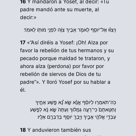
16
Y mandaron a Yosef, al decir: «Tu
padre mandó ante su muerte, al
decir:»
וַיְצַוּ֕וּ אֶל־יֹוסֵ֖ף לֵאמֹ֑ר אָבִ֣יךָ צִוָּ֔ה לִפְנֵ֥י מֹותֹ֖ו לֵאמֹֽר׃
17
«“Así diréis a Yosef: ¡Oh! Alza por
favor la rebelión de tus hermanos y su
pecado porque maldad te trataron, y
ahora alza (perdona) por favor por
rebelión de siervos de Dios de tu
padre”». Y lloró Yosef por su hablar a
él.
כֹּֽה־תֹאמְר֣וּ לְיֹוסֵ֗ף אָ֣נָּ֡א שָׂ֣א נָ֠א פֶּ֣שַׁע אַחֶ֤יךָ
וְחַטָּאתָם֙ כִּי־רָעָ֣ה גְמָל֔וּךָ וְעַתָּה֙ שָׂ֣א נָ֔א לְפֶ֥שַׁע
עַבְדֵ֖י אֱלֹהֵ֣י אָבִ֑יךָ וַיֵּ֥בְךְּ יֹוסֵ֖ף בְּדַבְּרָ֥ם אֵלָֽיו׃
18
Y anduvieron también sus