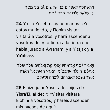
וַיַּ֤רְא יֹוסֵף֙ לְאֶפְרַ֔יִם בְּנֵ֖י שִׁלֵּשִׁ֑ים גַּ֗ם בְּנֵ֤י מָכִיר֙
בֶּן־מְנַשֶּׁ֔ה יֻלְּד֖וּ עַל־בִּרְכֵּ֥י יֹוסֵֽף׃
24
Y dijo Yosef a sus hermanos: «Yo
estoy muriendo, y Elohim visitar
visitará a vosotros, y hará ascender a
vosotros de ésta tierra a la tierra que
había jurado a Avraham, y a Yitsjak y a
Ya’akov».
וַיֹּ֤אמֶר יֹוסֵף֙ אֶל־אֶחָ֔יו אָנֹכִ֖י מֵ֑ת וֵֽאלֹהִ֞ים פָּקֹ֧ד יִפְקֹ֣ד
אֶתְכֶ֗ם וְהֶעֱלָ֤ה אֶתְכֶם֙ מִן־הָאָ֣רֶץ הַזֹּ֔את אֶל־הָאָ֕רֶץ
אֲשֶׁ֥ר נִשְׁבַּ֛ע לְאַבְרָהָ֥ם לְיִצְחָ֖ק וּֽלְיַעֲקֹֽב׃
25
E hizo jurar Yosef a los hijos de
Yisra’El, al decir: «Visitar visitará
Elohim a vosotros, y haréis ascender
mis huesos de aquí».