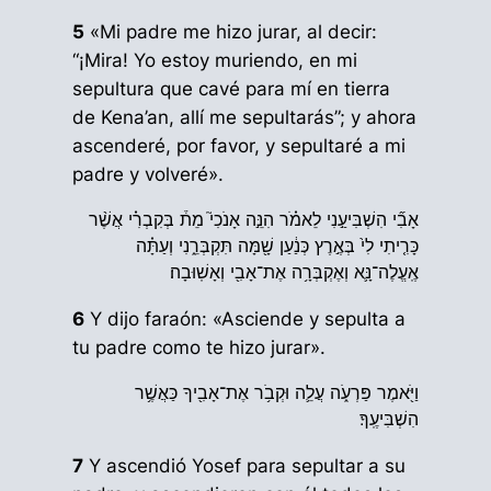
5
«Mi padre me hizo jurar, al decir:
“¡Mira! Yo estoy muriendo, en mi
sepultura que cavé para mí en tierra
de Kena’an, allí me sepultarás”; y ahora
ascenderé, por favor, y sepultaré a mi
padre y volveré».
אָבִ֞י הִשְׁבִּיעַ֣נִי לֵאמֹ֗ר הִנֵּ֣ה אָנֹכִי֮ מֵת֒ בְּקִבְרִ֗י אֲשֶׁ֨ר
כָּרִ֤יתִי לִי֙ בְּאֶ֣רֶץ כְּנַ֔עַן שָׁ֖מָּה תִּקְבְּרֵ֑נִי וְעַתָּ֗ה
אֶֽעֱלֶה־נָּ֛א וְאֶקְבְּרָ֥ה אֶת־אָבִ֖י וְאָשֽׁוּבָה׃
6
Y dijo faraón: «Asciende y sepulta a
tu padre como te hizo jurar».
וַיֹּ֖אמֶר פַּרְעֹ֑ה עֲלֵ֛ה וּקְבֹ֥ר אֶת־אָבִ֖יךָ כַּאֲשֶׁ֥ר
הִשְׁבִּיעֶֽךָ׃
7
Y ascendió Yosef para sepultar a su