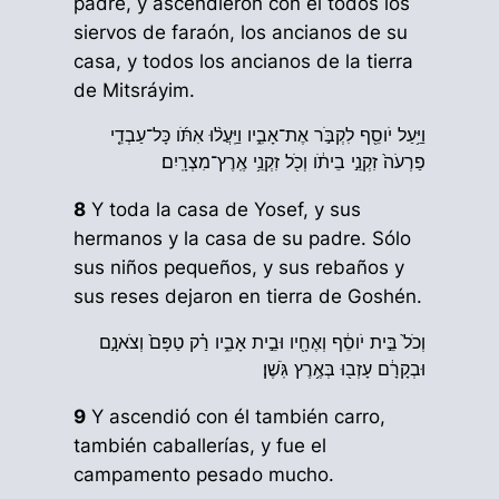
padre, y ascendieron con él todos los
siervos de faraón, los ancianos de su
casa, y todos los ancianos de la tierra
de Mitsráyim.
וַיַּ֥עַל יֹוסֵ֖ף לִקְבֹּ֣ר אֶת־אָבִ֑יו וַיַּֽעֲל֨וּ אִתֹּ֜ו כָּל־עַבְדֵ֤י
פַרְעֹה֙ זִקְנֵ֣י בֵיתֹ֔ו וְכֹ֖ל זִקְנֵ֥י אֶֽרֶץ־מִצְרָֽיִם׃
8
Y toda la casa de Yosef, y sus
hermanos y la casa de su padre. Sólo
sus niños pequeños, y sus rebaños y
sus reses dejaron en tierra de Goshén.
וְכֹל֙ בֵּ֣ית יֹוסֵ֔ף וְאֶחָ֖יו וּבֵ֣ית אָבִ֑יו רַ֗ק טַפָּם֙ וְצֹאנָ֣ם
וּבְקָרָ֔ם עָזְב֖וּ בְּאֶ֥רֶץ גֹּֽשֶׁן׃
9
Y ascendió con él también carro,
también caballerías, y fue el
campamento pesado mucho.