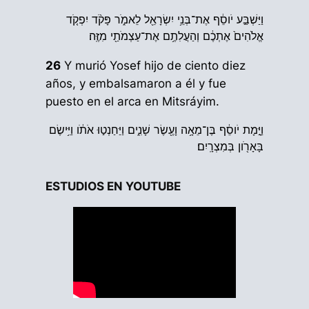
וַיַּשְׁבַּ֣ע יֹוסֵ֔ף אֶת־בְּנֵ֥י יִשְׂרָאֵ֖ל לֵאמֹ֑ר פָּקֹ֨ד יִפְקֹ֤ד
אֱלֹהִים֙ אֶתְכֶ֔ם וְהַעֲלִתֶ֥ם אֶת־עַצְמֹתַ֖י מִזֶּֽה׃
26
Y murió Yosef hijo de ciento diez
años, y embalsamaron a él y fue
puesto en el arca en Mitsráyim.
וַיָּ֣מָת יֹוסֵ֔ף בֶּן־מֵאָ֥ה וָעֶ֖שֶׂר שָׁנִ֑ים וַיַּחַנְט֣וּ אֹתֹ֔ו וַיִּ֥ישֶׂם
בָּאָרֹ֖ון בְּמִצְרָֽיִם׃
ESTUDIOS EN YOUTUBE