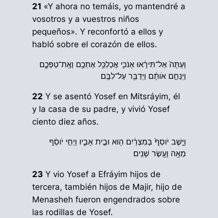
21
«Y ahora no temáis, yo mantendré a
vosotros y a vuestros niños
pequeños». Y reconfortó a ellos y
habló sobre el corazón de ellos.
וְעַתָּה֙ אַל־תִּירָ֔אוּ אָנֹכִ֛י אֲכַלְכֵּ֥ל אֶתְכֶ֖ם וְאֶֽת־טַפְּכֶ֑ם
וַיְנַחֵ֣ם אֹותָ֔ם וַיְדַבֵּ֖ר עַל־לִבָּֽם׃
22
Y se asentó Yosef en Mitsráyim, él
y la casa de su padre, y vivió Yosef
ciento diez años.
וַיֵּ֤שֶׁב יֹוסֵף֙ בְּמִצְרַ֔יִם ה֖וּא וּבֵ֣ית אָבִ֑יו וַיְחִ֣י יֹוסֵ֔ף
מֵאָ֥ה וָעֶ֖שֶׂר שָׁנִֽים׃
23
Y vio Yosef a Efráyim hijos de
tercera, también hijos de Majir, hijo de
Menasheh fueron engendrados sobre
las rodillas de Yosef.