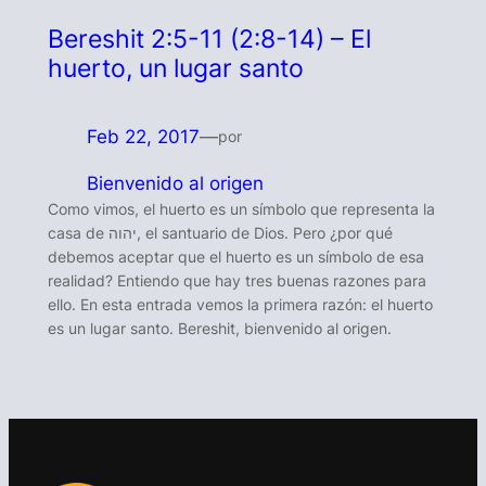
Bereshit 2:5-11 (2:8-14) – El
huerto, un lugar santo
Feb 22, 2017
—
por
Bienvenido al origen
Como vimos, el huerto es un símbolo que representa la
casa de יהוה, el santuario de Dios. Pero ¿por qué
debemos aceptar que el huerto es un símbolo de esa
realidad? Entiendo que hay tres buenas razones para
ello. En esta entrada vemos la primera razón: el huerto
es un lugar santo. Bereshit, bienvenido al origen.