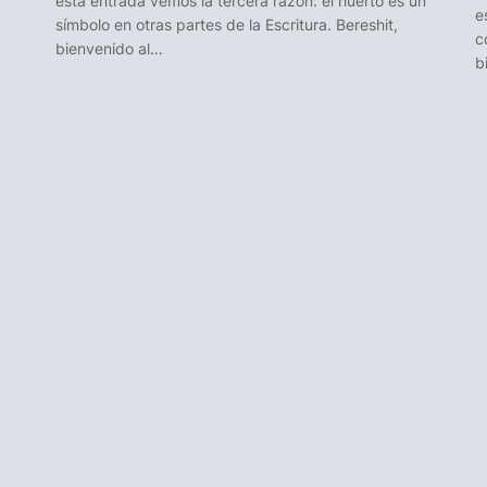
esta entrada vemos la tercera razón: el huerto es un
e
símbolo en otras partes de la Escritura. Bereshit,
c
bienvenido al…
b