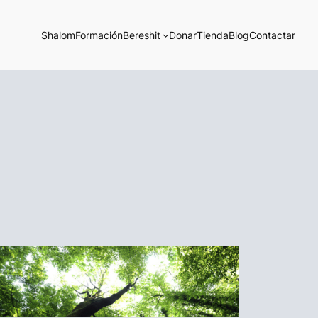
Shalom
Formación
Bereshit
Donar
Tienda
Blog
Contactar