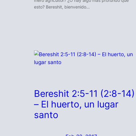
mero agricultor? ¿O hay algo más profundo que
esto? Bereshit, bienvenido…
Bereshit 2:5-11 (2:8-14)
– El huerto, un lugar
santo