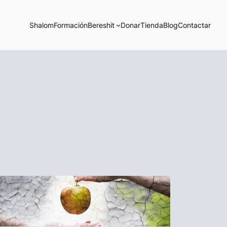
Shalom
Formación
Bereshit
Donar
Tienda
Blog
Contactar