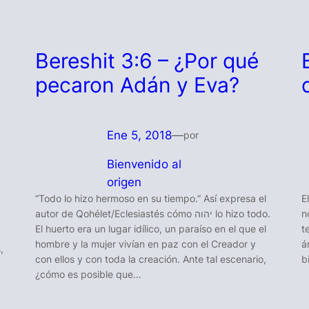
Bereshit 3:6 – ¿Por qué
pecaron Adán y Eva?
Ene 5, 2018
—
por
Bienvenido al
origen
“Todo lo hizo hermoso en su tiempo.” Así expresa el
E
autor de Qohélet/Eclesiastés cómo יהוה lo hizo todo.
n
El huerto era un lugar idílico, un paraíso en el que el
t
hombre y la mujer vivían en paz con el Creador y
á
con ellos y con toda la creación. Ante tal escenario,
b
¿cómo es posible que…
.