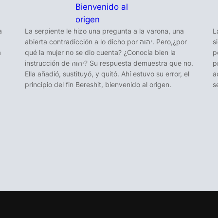
Bienvenido al
origen
a
La serpiente le hizo una pregunta a la varona, una
L
abierta contradicción a lo dicho por יהוה. Pero,¿por
s
a
qué la mujer no se dio cuenta? ¿Conocía bien la
p
instrucción de יהוה? Su respuesta demuestra que no.
p
Ella añadió, sustituyó, y quitó. Ahí estuvo su error, el
a
principio del fin Bereshit, bienvenido al origen.
s