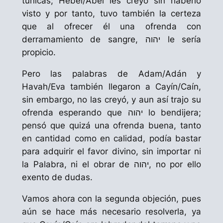
túnicas;
Hébel
/Abel les creyó sin haberlo
visto y por tanto, tuvo también la certeza
que al ofrecer él una ofrenda con
derramamiento de sangre, יהוה le sería
propicio.
Pero las palabras de
Adam
/Adán y
Havah
/Eva también llegaron a
Cayín
/Caín,
sin embargo, no las creyó, y aun así trajo su
ofrenda esperando que יהוה lo bendijera;
pensó que quizá una ofrenda buena, tanto
en cantidad como en calidad, podía bastar
para adquirir el favor divino, sin importar ni
la Palabra, ni el obrar de יהוה, no por ello
exento de dudas.
Vamos ahora con la segunda objeción, pues
aún se hace más necesario resolverla, ya