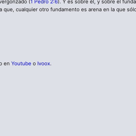
avergonzado (
1 Pedro 2:6
). Y es sobre él, y sobre el fun
 que, cualquier otro fundamento es arena en la que sólo 
io en
Youtube
o
Ivoox
.