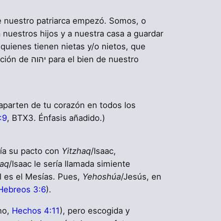
e nuestro patriarca empezó. Somos, o
nuestros hijos y a nuestra casa a guardar
quienes tienen nietas y/o nietos, que
ra el bien de nuestro
 aparten de tu corazón en todos los
:9
, BTX3. Énfasis añadido.)
ría su pacto con
Yitzhaq
/Isaac,
haq
/Isaac le sería llamada simiente
al es el Mesías. Pues,
Yehoshúa
/Jesús, en
Hebreos 3:6
).
ino,
Hechos 4:11
), pero escogida y