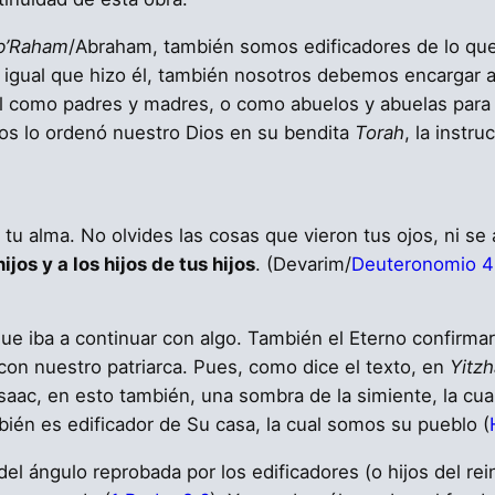
b’Raham
/Abraham, también somos edificadores de lo qu
igual que hizo él, también nosotros debemos encargar a 
l como padres y madres, o como abuelos y abuelas para 
 nos lo ordenó nuestro Dios en su bendita
Torah
, la instrucción de יהוה pa
tu alma. No olvides las cosas que vieron tus ojos, ni se
jos y a los hijos de tus hijos
. (Devarim/
Deuteronomio 4
 que iba a continuar con algo. También el Eterno confirma
on nuestro patriarca. Pues, como dice el texto, en
Yitz
Isaac, en esto también, una sombra de la simiente, la cu
bién es edificador de Su casa, la cual somos su pueblo (
 del ángulo reprobada por los edificadores (o hijos del re