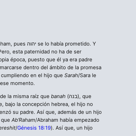
s יהוה se lo había prometido. Y
Pero, esta paternidad no ha de ser
opia época, puesto que él ya era padre
marcarse dentro del ámbito de la promesa
 cumpliendo en el hijo que
Sarah
/Sara le
o lo que יהוה le había dicho hasta ese momento.
de de la misma raíz que
banah
(בנה), que
ue, bajo la concepción hebrea, el hijo no
enzó su padre. Así que, además de un hijo
o que
Ab’Raham
/Abraham había empezado
ereshit
/
Génesis 18:19
). Así que, un hijo