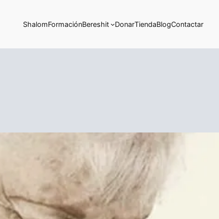
Shalom
Formación
Bereshit
Donar
Tienda
Blog
Contactar