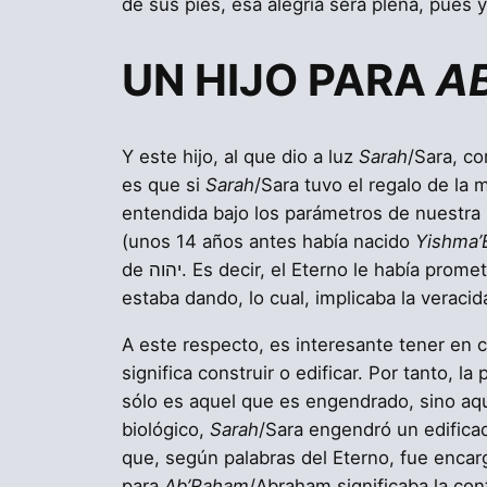
de sus pies, esa alegría será plena, pues y
UN HIJO PARA
A
Y este hijo, al que dio a luz
Sarah
/Sara, c
es que si
Sarah
/Sara tuvo el regalo de la 
entendida bajo los parámetros de nuestra s
(unos 14 años antes había nacido
Yishma’
de יהוה. Es decir, el Eterno le había pro
A este respecto, es interesante tener en c
significa construir o edificar. Por tanto, l
sólo es aquel que es engendrado, sino aq
biológico,
Sarah
/Sara engendró un edifica
para
Ab’Raham
/Abraham significaba la con