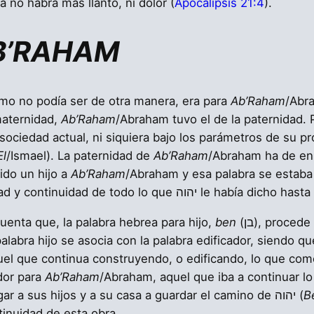
a no habrá más llanto, ni dolor (
Apocalipsis 21:4
).
B’RAHAM
omo no podía ser de otra manera, era para
Ab’Raham
/Abraham, pue
maternidad,
Ab’Raham
/Abraham tuvo el de la paternidad. 
ociedad actual, ni siquiera bajo los parámetros de su pr
El
/Ismael). La paternidad de
Ab’Raham
/Abraham ha de en
metido un hijo a
Ab’Raham
/Abraham y esa palabra se estaba
estaba dando, lo cual, implicaba la veracidad y continuidad de tod
uenta que, la palabra hebrea para hijo,
ben
(בן), proce
a palabra hijo se asocia con la palabra edificador, siendo q
uel que continua construyendo, o edificando, lo que com
dor para
Ab’Raham
/Abraham, aquel que iba a continuar l
que, según palabras del Eterno, fue encargar a sus hijos y a su casa a guardar el camino de יהוה (
B
tinuidad de esta obra.