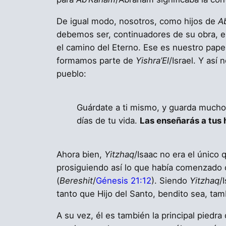
De igual modo, nosotros, como hijos de
A
debemos ser, continuadores de su obra, e 
el camino del Eterno. Ese es nuestro pape
formamos parte de
Yishra’El
/Israel. Y así
pueblo:
Guárdate a ti mismo, y guarda mucho 
días de tu vida.
Las enseñarás a tus hi
Ahora bien,
Yitzhaq
/Isaac no era el único
prosiguiendo así lo que había comenzado c
(
Bereshit
/
Génesis 21:12
). Siendo
Yitzhaq
/
tanto que Hijo del Santo, bendito sea, tam
A su vez, él es también la principal piedra