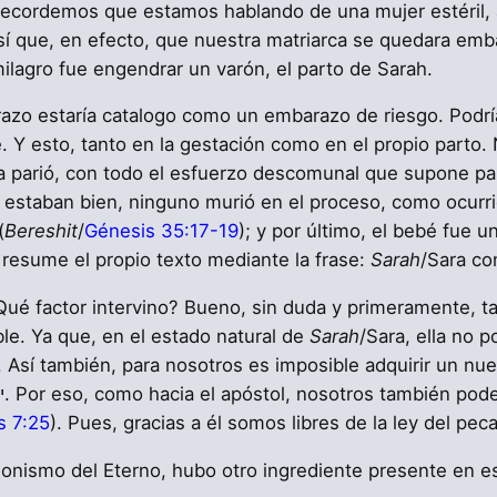
Recordemos que estamos hablando de una mujer estéril, 
sí que, en efecto, que nuestra matriarca se quedara emb
lagro fue engendrar un varón, el parto de Sarah.
razo estaría catalogo como un embarazo de riesgo. Podrí
. Y esto, tanto en la gestación como en el propio parto.
a parió, con todo el esfuerzo descomunal que supone pa
estaban bien, ninguno murió en el proceso, como ocurri
(
Bereshit
/
Génesis 35:17-19
); y por último, el bebé fue u
resume el propio texto mediante la frase:
Sarah
/Sara co
é factor intervino? Bueno, sin duda y primeramente, tal y
ble. Ya que, en el estado natural de
Sarah
/Sara, ella no podía ten
. Así también, para nosotros es imposible adquirir un nu
mandamientos, es imposible agradar a יהוה. Por eso, como hacia el apóstol, nos
 7:25
). Pues, gracias a él somos libres de la ley del pec
onismo del Eterno, hubo otro ingrediente presente en esta