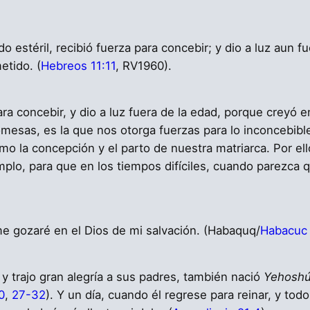
o estéril, recibió fuerza para concebir; y dio a luz aun 
etido. (
Hebreos 11:11
, RV1960).
ncebir, y dio a luz fuera de la edad, porque creyó en la fidelidad de יהוה.
romesas, es la que nos otorga fuerzas para lo inconcebibl
mo la concepción y el parto de nuestra matriarca. Por el
emplo, para que en los tiempos difíciles, cuando parezca
o, yo me alegraré en יהוה, y me gozaré en el Dios de mi salvación. (Habaquq/
Habacuc 
 y trajo gran alegría a sus padres, también nació
Yehosh
0
,
27-32
). Y un día, cuando él regrese para reinar, y t