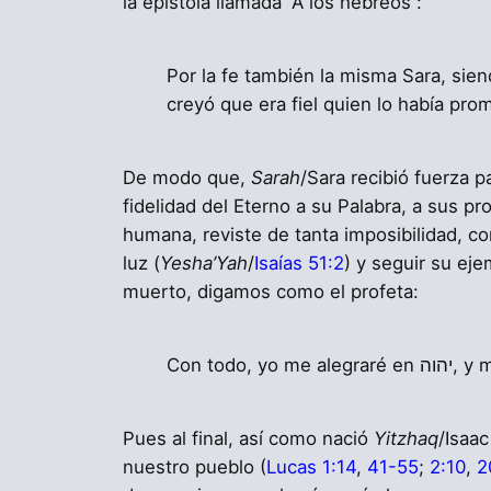
la epístola llamada “A los hebreos”:
Por la fe también la misma Sara, siend
creyó que era fiel quien lo había prom
De modo que,
Sarah
/Sara recibió fuerza para co
fidelidad del Eterno a su Palabra, a sus p
humana, reviste de tanta imposibilidad, co
luz (
Yesha’Yah
/
Isaías 51:2
) y seguir su ej
muerto, digamos como el profeta:
Con tod
Pues al final, así como nació
Yitzhaq
/Isaac
nuestro pueblo (
Lucas 1:14
,
41-55
;
2:10
,
2