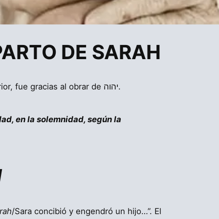
 PARTO DE SARAH
/Sara fue algo milagroso que, como vimos en el comentario anterior, fue gracias al obrar de יהוה.
ad, en la solemnidad, según la
H
rah
/Sara concibió y engendró un hijo…”. El