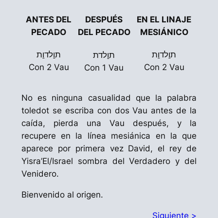
ANTES DEL
DESPUÉS
EN EL LINAJE
PECADO
DEL PECADO
MESIÁNICO
ת
ו
לד
ו
ת
ת
ו
לד
ו
ת
ת
ו
לדת
Con 2
Vau
Con 2
Vau
Con 1
Vau
No es ninguna casualidad que la palabra
toledot
se escriba con dos
Vau
antes de la
caída, pierda una
Vau
después, y la
recupere en la línea mesiánica en la que
aparece por primera vez David, el rey de
Yisra’El
/Israel sombra del Verdadero y del
Venidero.
Bienvenido al origen.
Siguiente >