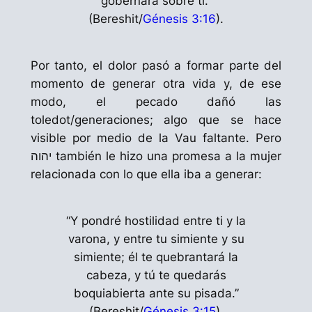
gobernará sobre ti.”
(Bereshit/
Génesis 3:16
).
Por tanto, el dolor pasó a formar parte del
momento de generar otra vida y, de ese
modo, el pecado dañó las
toledot
/generaciones; algo que se hace
visible por medio de la
Vau
faltante. Pero
יהוה también le hizo una promesa a la mujer
relacionada con lo que ella iba a generar:
“Y pondré hostilidad entre ti y la
varona, y entre tu simiente y su
simiente; él te quebrantará la
cabeza, y tú te quedarás
boquiabierta ante su pisada.”
(Bereshit/
Génesis 3:15
).