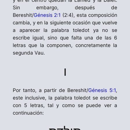
y en el centro quedan la
Lamed
y la
Dalet
.
Sin embargo, después de
Bereshit
/
Génesis 2:1
(2:4), esta composición
cambia, y en la siguiente ocasión que vuelve
a aparecer la palabra
toledot
ya no se
escribe igual, sino que falta una de las 6
letras que la componen, concretamente la
segunda
Vau
.
ו
Por tanto, a partir de
Bereshit
/
Génesis 5:1
,
este inclusive, la palabra
toledot
se escribe
con 5 letras, tal y como se puede ver a
continuación: