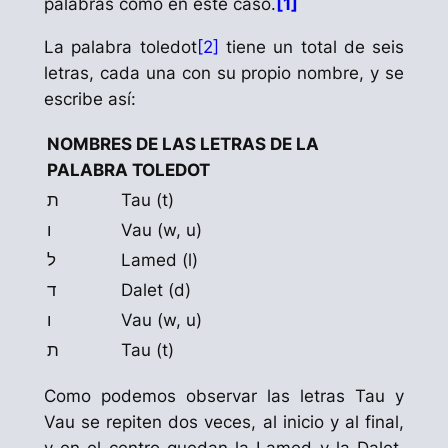
palabras como en este caso.
[1]
La palabra
toledot
[2]
tiene un total de seis
letras, cada una con su propio nombre, y se
escribe así:
NOMBRES DE LAS LETRAS DE LA
PALABRA
TOLEDOT
ת
Tau (t)
ו
Vau (w, u)
ל
Lamed (l)
ד
Dalet (d)
ו
Vau (w, u)
ת
Tau (t)
Como podemos observar las letras
Tau
y
Vau
se repiten dos veces, al inicio y al final,